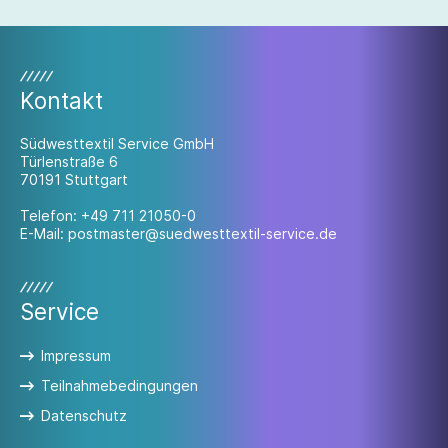
bieten wir für Fachkräfte in
Textilunternehmen Qualifizierungsmodule
an. Unser Fachartikel gibt Ihnen einen
Überblick zu den Hintergründen.
Kontakt
Südwesttextil Service GmbH
Türlenstraße 6
70191 Stuttgart
Telefon:
+49 711 21050-0
E-Mail:
postmaster@suedwesttextil-service.de
Service
Impressum
Teilnahmebedingungen
Datenschutz