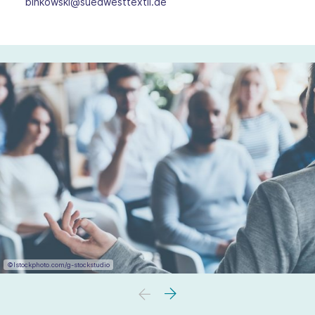
binkowski@suedwesttextil.de
©Istockphoto.com/g-stockstudio