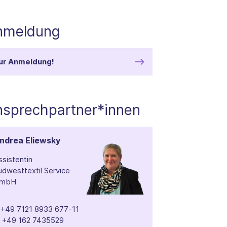
nmeldung
ur Anmeldung!
nsprechpartner*innen
ndrea Eliewsky
ssistentin
üdwesttextil Service
mbH
T
+49 7121 8933 677-11
M
+49 162 7435529