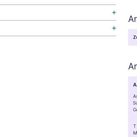
A
Z
A
A
A
S
G