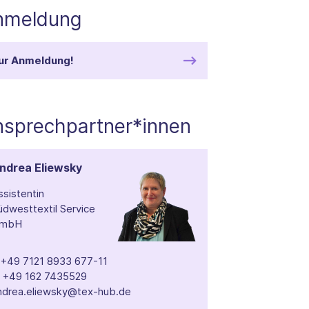
nmeldung
ur Anmeldung!
nsprechpartner*innen
ndrea Eliewsky
ssistentin
üdwesttextil Service
mbH
T
+49 7121 8933 677-11
M
+49 162 7435529
ndrea.eliewsky@tex-hub.de