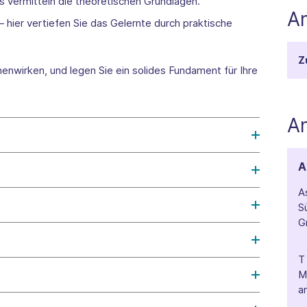
 vermitteln die theoretischen Grundlagen.
A
hier vertiefen Sie das Gelernte durch praktische
Z
enwirken, und legen Sie ein solides Fundament für Ihre
A
A
A
S
G
a